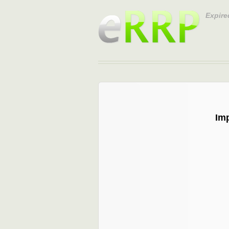
Expire
Im