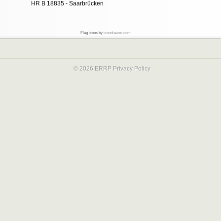
HR B 18835 - Saarbrücken
Flag icons by
icondrawer.com
© 2026 ERRP
Privacy Policy